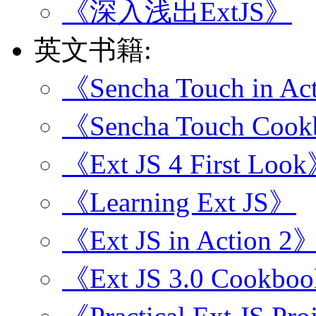
《深入浅出ExtJS》
英文书籍:
《Sencha Touch in Ac
《Sencha Touch Coo
《Ext JS 4 First Loo
《Learning Ext JS》
《Ext JS in Action 2
《Ext JS 3.0 Cookbo