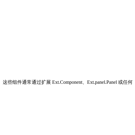
展 Ext.Component、Ext.panel.Panel 或任何