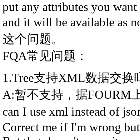
put any attributes you want 
and it will be available 
这个问题。
FQA常见问题：
1.Tree支持XML数据交
A:暂不支持，据FOUR
can I use xml instead of js
Correct me if I'm wrong but 