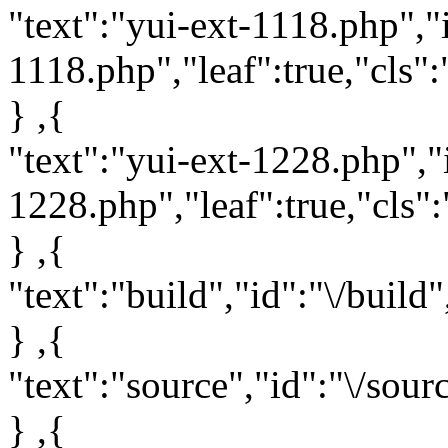
"text":"yui-ext-1118.php","i
1118.php","leaf":true,"cls":
} ,{
"text":"yui-ext-1228.php","i
1228.php","leaf":true,"cls":
} ,{
"text":"build","id":"\/build"
} ,{
"text":"source","id":"\/sour
} ,{