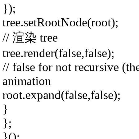
});
tree.setRootNode(root);
// 渲染 tree
tree.render(false,false);
// false for not recursive (th
animation
root.expand(false,false);
}
};
}();