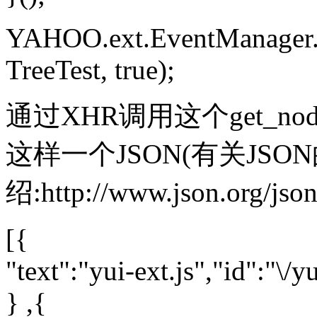
YAHOO.ext.EventManager.o
TreeTest, true);
通过XHR调用这个get_no
这样一个JSON(有关JSO
绍:http://www.json.org/jso
[{
"text":"yui-ext.js","id":"\/yu
} ,{