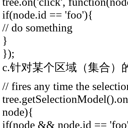
tree.on('click', function(nod
if(node.id == 'foo'){
// do something
}
});
c.针对某个区域（集合）
// fires any time the selecti
tree.getSelectionModel().on
node){
if(node && node.id == 'foo