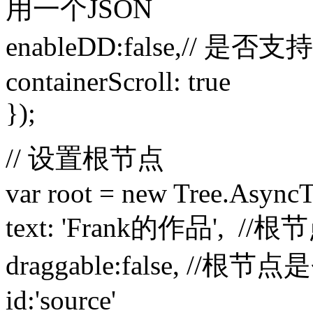
用一个JSON
enableDD:false,// 是否
containerScroll: true
});
// 设置根节点
var root = new Tree.Async
text: 'Frank的作品', //
draggable:false, //根
id:'source'