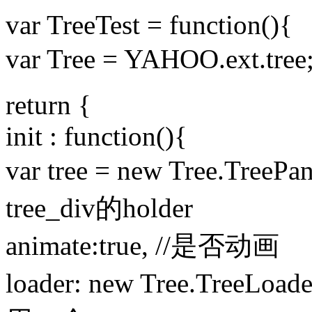
var TreeTest = function(){
var Tree = YAHOO.ext.tr
return {
init : function(){
var tree = new Tree.TreeP
tree_div的holder
animate:true, //是否动画
loader: new Tree.TreeLoade