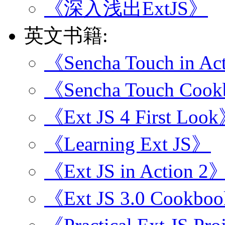
《深入浅出ExtJS》
英文书籍:
《Sencha Touch in Ac
《Sencha Touch Coo
《Ext JS 4 First Loo
《Learning Ext JS》
《Ext JS in Action 2
《Ext JS 3.0 Cookbo