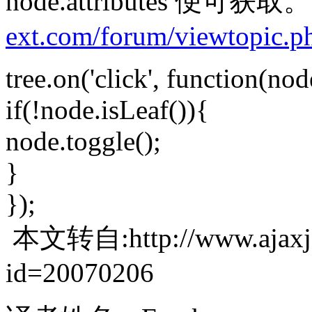
node.attributes 便可获
ext.com/forum/viewtopic.p
tree.on('click', function(nod
if(!node.isLeaf()){
node.toggle();
}
});
本文转自:http://www.ajaxjs.c
id=20070206