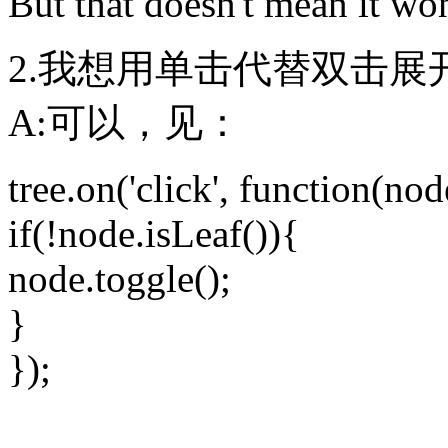
But that doesn't mean it won
2.我想用单击代替双击
A:可以，见：
tree.on('click', function(nod
if(!node.isLeaf()){
node.toggle();
}
});