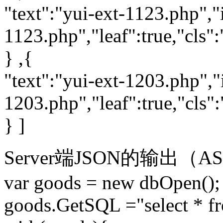
"text":"yui-ext-1123.php","i
1123.php","leaf":true,"cls":
} ,{
"text":"yui-ext-1203.php","i
1203.php","leaf":true,"cls":
} ]
Server端JSON的输出（ASP 
var goods = new dbOpen();
goods.GetSQL ="select * fr