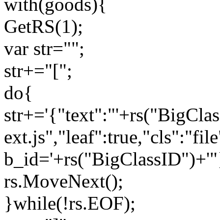
with(goods){
GetRS(1);
var str="";
str+="[";
do{
str+='{"text":"'+rs("BigCla
ext.js","leaf":true,"cls":"fil
b_id='+rs("BigClassID")+'"}
rs.MoveNext();
}while(!rs.EOF);