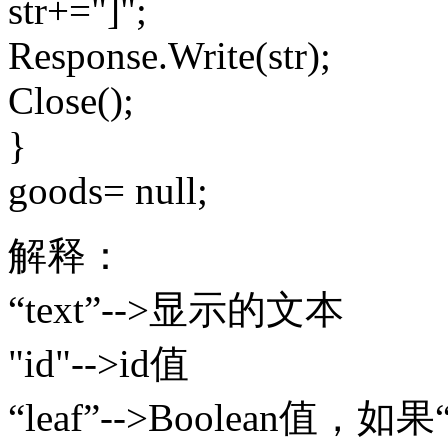
str+="]";
Response.Write(str);
Close();
}
goods= null;
解释：
“text”-->显示的文本
"id"-->id值
“leaf”-->Boolean