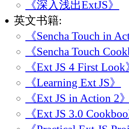
《深入浅出ExtJS》
英文书籍:
《Sencha Touch in Ac
《Sencha Touch Coo
《Ext JS 4 First Loo
《Learning Ext JS》
《Ext JS in Action 2
《Ext JS 3.0 Cookbo