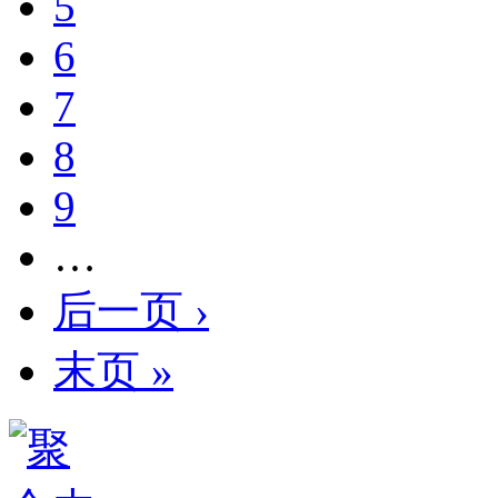
5
6
7
8
9
…
后一页 ›
末页 »