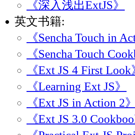
《深入浅出ExtJS》
英文书籍:
《Sencha Touch in Ac
《Sencha Touch Coo
《Ext JS 4 First Loo
《Learning Ext JS》
《Ext JS in Action 2
《Ext JS 3.0 Cookbo