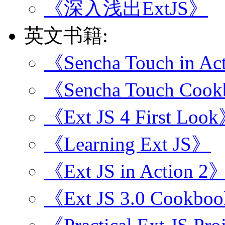
《深入浅出ExtJS》
英文书籍:
《Sencha Touch in Ac
《Sencha Touch Coo
《Ext JS 4 First Loo
《Learning Ext JS》
《Ext JS in Action 2
《Ext JS 3.0 Cookbo