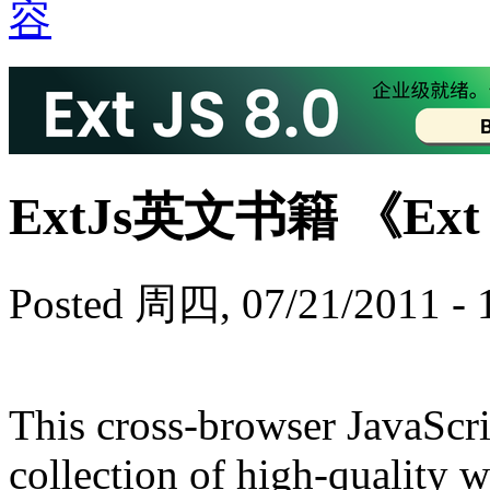
ExtJs英文书籍 《Ext J
Posted 周四, 07/21/2011 - 
This cross-browser JavaScri
collection of high-quality w