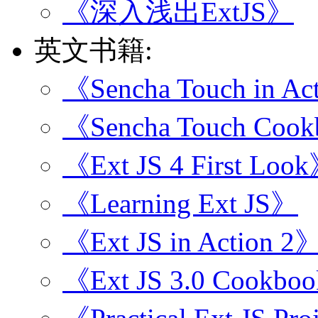
《深入浅出ExtJS》
英文书籍:
《Sencha Touch in Ac
《Sencha Touch Coo
《Ext JS 4 First Loo
《Learning Ext JS》
《Ext JS in Action 2
《Ext JS 3.0 Cookbo