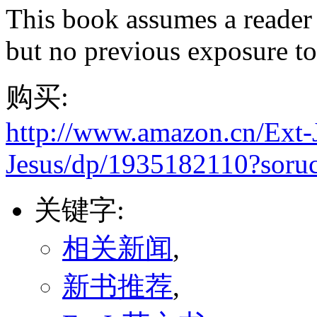
This book assumes a reader 
but no previous exposure to
购买:
http://www.amazon.cn/Ext-J
Jesus/dp/1935182110?soruc
关键字:
相关新闻
,
新书推荐
,