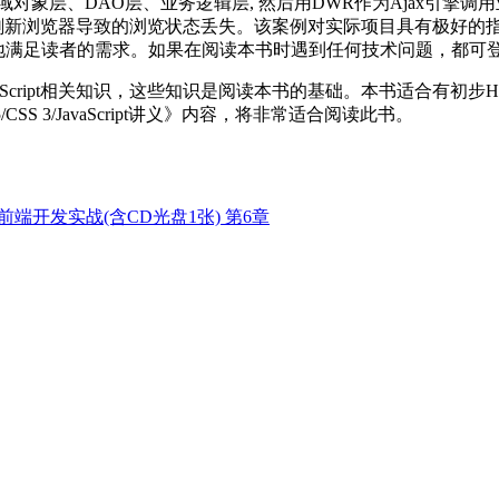
领域对象层、DAO层、业务逻辑层, 然后用DWR作为Ajax引
免用户刷新浏览器导致的浏览状态丢失。该案例对实际项目具有极好的
满足读者的需求。如果在阅读本书时遇到任何技术问题，都可登录http:/
cript相关知识，这些知识是阅读本书的基础。本书适合有初步HTM
 3/JavaScript讲义》内容，将非常适合阅读此书。
R企业应用前端开发实战(含CD光盘1张) 第6章