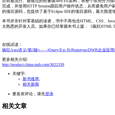
目前最流行、最规范的轻量级Java EE架构，将整个应用分为
完成，并使用HTTP Session跟踪用户操作状态，从而避
的项目源码，也提供了基于Eclipse IDE的项目源码，最大限度地
本书并非针对零基础的读者，书中不再包含HTML、CSS、JavaS
太熟悉的开发人员。如果你已经掌握本书上篇：《疯狂HTML 5/CSS
在线试读：
疯狂Ajax讲义(第3版)——jQuery/Ext JS/Prototype/DW
更多相关介绍:
http://product.china-pub.com/3022359
关键字:
新书推荐
,
相关新闻
要发表评论，请先
登录
相关文章