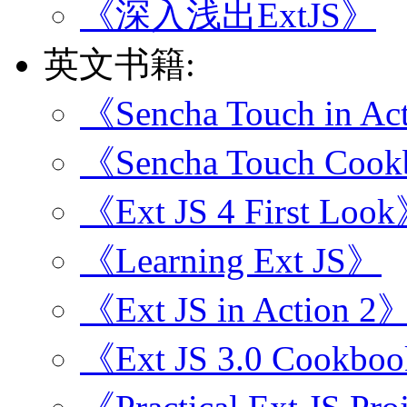
《深入浅出ExtJS》
英文书籍:
《Sencha Touch in Ac
《Sencha Touch Coo
《Ext JS 4 First Loo
《Learning Ext JS》
《Ext JS in Action 2
《Ext JS 3.0 Cookbo