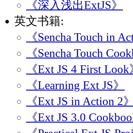
《深入浅出ExtJS》
英文书籍:
《Sencha Touch in Ac
《Sencha Touch Coo
《Ext JS 4 First Loo
《Learning Ext JS》
《Ext JS in Action 2
《Ext JS 3.0 Cookbo