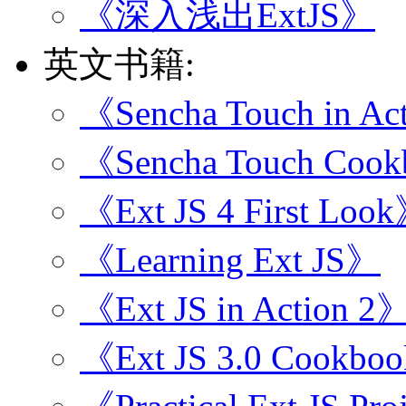
《深入浅出ExtJS》
英文书籍:
《Sencha Touch in Ac
《Sencha Touch Coo
《Ext JS 4 First Loo
《Learning Ext JS》
《Ext JS in Action 2
《Ext JS 3.0 Cookbo