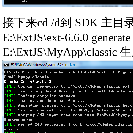
接下来cd /d到 SDK 主目录
E:\ExtJS\ext-6.6.0 generate
E:\ExtJS\MyApp\cla