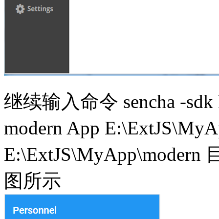
继续输入命令 sencha -sdk E:\E
modern App E:\ExtJS
E:\ExtJS\MyApp\mode
图所示